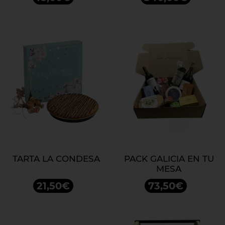
Y ARMAGNAC 250G.
TARTA LA CONDESA
PACK GALICIA EN TU
MESA
21,50€
73,50€