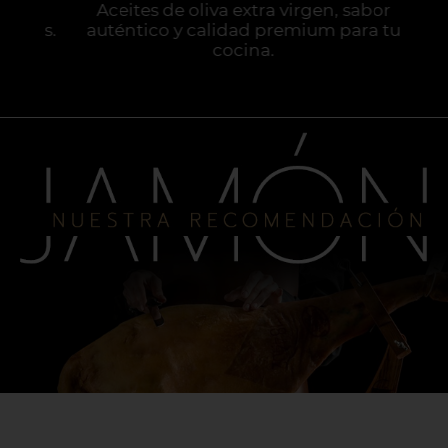
les
Aceites de oliva extra virgen, sabor
Vin
itos.
auténtico y calidad premium para tu
cal
cocina.