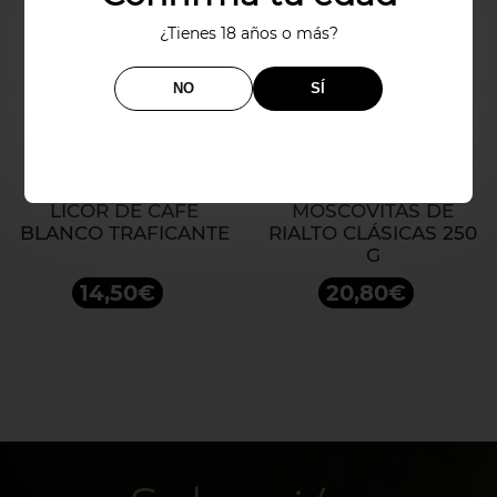
¿Tienes 18 años o más?
NO
SÍ
LICOR DE CAFÉ
MOSCOVITAS DE
BLANCO TRAFICANTE
RIALTO CLÁSICAS 250
G
14,50€
20,80€