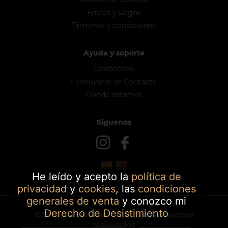
Envíos y Pagos
Términos y condiciones
Ayuda y soporte
Conócenos
Formulario de Contacto
Dónde estamos
Síguenos
He leído y acepto la
política de
privacidad
y
cookies
, las
condiciones
generales de venta
y conozco mi
Derecho de Desistimiento
©2026
La Sucursal
- Todos los derechos
reservados