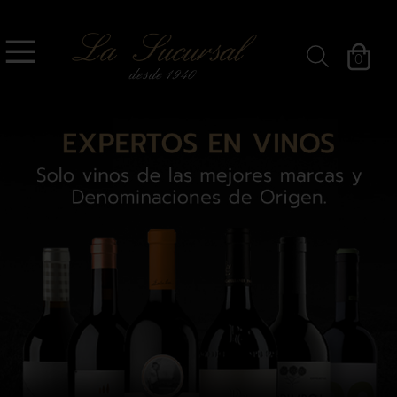
`
La Sucursal
0
Filtros »