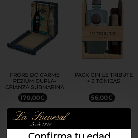
FRORE DO CARME
PACK GIN LE TRIBUTE
PEZIUM DUPLA-
+ 2 TÓNICAS
CRIANZA SUBMARINA
170,00€
56,00€
Confirma tu edad