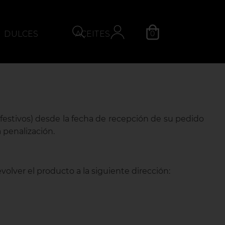
0
DULCES
ACEITES
QUESOS
Categoría
festivos) desde la fecha de recepción de su pedido
 penalización.
volver el producto a la siguiente dirección: