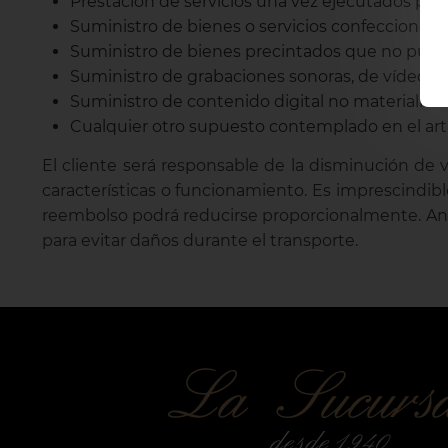
Prestación de servicios una vez ejecutados por
Suministro de bienes o servicios confeccionad
Suministro de bienes precintados que no pueda
Suministro de grabaciones sonoras, de vídeo o 
Suministro de contenido digital no materializa
Cualquier otro supuesto contemplado en el art.
El cliente será responsable de la disminución de 
características o funcionamiento. Es imprescindibl
reembolso podrá reducirse proporcionalmente. Ant
para evitar daños durante el transporte.