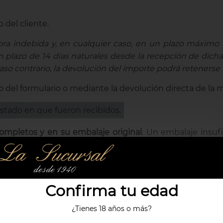
 del cliente.
ora indebida y, en cualquier caso, en un plazo máximo
 un plazo de 14 días naturales desde la recepción de di
so contrario, la devolución del importe podrá retenerse 
 del formulario o mediante la devolución directa de la 
stado en que fueron recibidos.
completos y en su embalaje original
. Un embalaje insuf
el reembolso reducido proporcionalmente.
aración (como repuestos de telefonía) que hayan sido p
a línea de la UE
Confirma tu edad
SISTIMIENTO
¿Tienes 18 años o más?