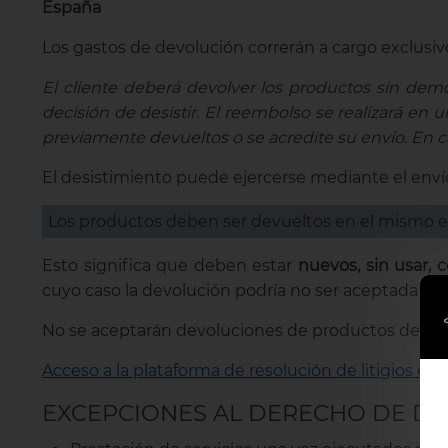
España
Los gastos de devolución correrán a cargo exclusivo
El cliente deberá devolver los productos sin dem
decisión de desistir. El reembolso se realizará en
previamente devueltos o se acredite su envío. En ca
El desistimiento puede ejercerse mediante el envío
Los productos deben ser devueltos en el mismo e
Esto significa que deben estar
nuevos, sin usar, 
cuyo caso la devolución podría no ser aceptada o 
No se aceptarán devoluciones de productos de rep
Acceso a la plataforma de resolución de litigios en l
EXCEPCIONES AL DERECHO DE DE