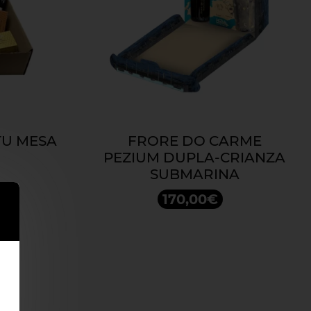
TU MESA
FRORE DO CARME
PEZIUM DUPLA-CRIANZA
SUBMARINA
170,00€