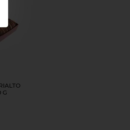
RIALTO
0 G