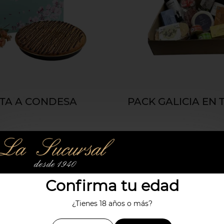
TA A CONDESA
PACK GALICIA EN 
21,50€
73,50€
Confirma tu edad
¿Tienes 18 años o más?