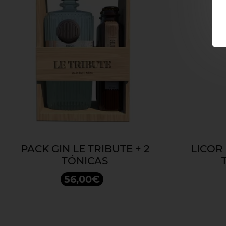
PACK GIN LE TRIBUTE + 2
LICOR
TÓNICAS
56,00€