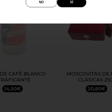
NO
SÍ
 DE CAFÉ BLANCO
MOSCOVITAS DE 
TRAFICANTE
CLÁSICAS 25
14,50€
20,80€