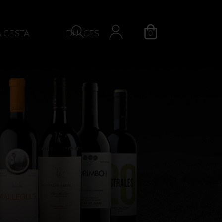
0
A CESTA
DULCES
S
QUEIJO
Categoria