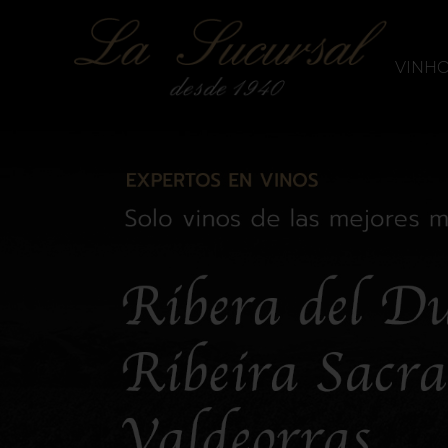
`
La Sucursal
VINH