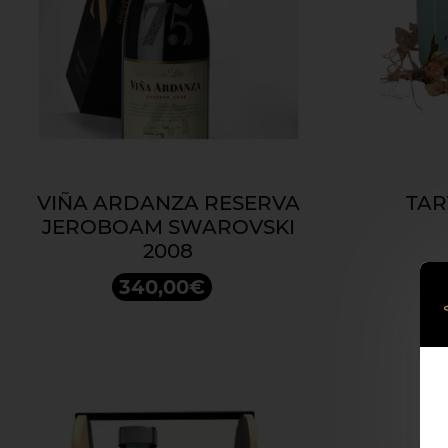
VIÑA ARDANZA RESERVA
TAR
JEROBOAM SWAROVSKI
2008
340,00€