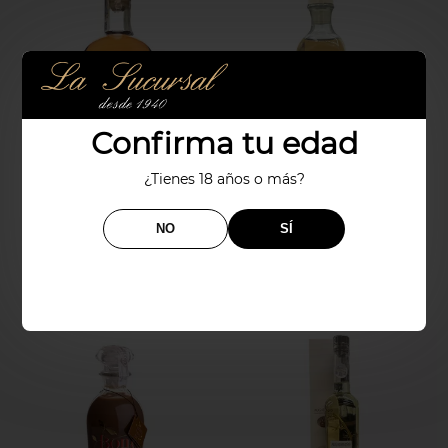
Confirma tu edad
¿Tienes 18 años o más?
LICOR DE MIEL PAZO
LICOR DE MIRABEIS
NO
SÍ
DE RUBIANES
17,90€
15,80€