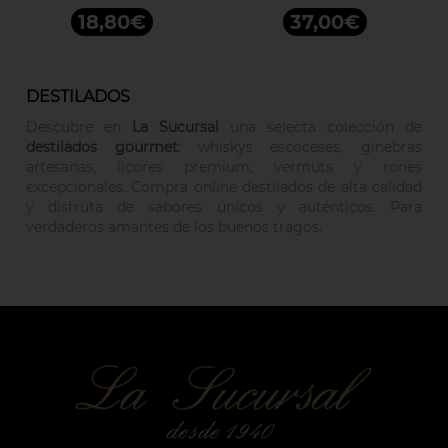
18,80€
37,00€
DESTILADOS
Descubre en
La Sucursal
una selecta colección de
destilados gourmet
: whiskys escoceses, ginebras
artesanas, licores premium, vermuts y rones
excepcionales. Compra online destilados de alta calidad
y disfruta de sabores únicos y auténticos. Para
verdaderos amantes de los buenos tragos.