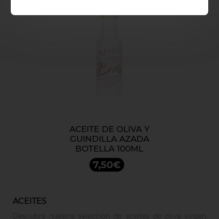
ACEITE DE OLIVA Y
GUINDILLA AZADA
BOTELLA 100ML
7,50€
ACEITES
Descubre nuestra selección de aceites de oliva virgen