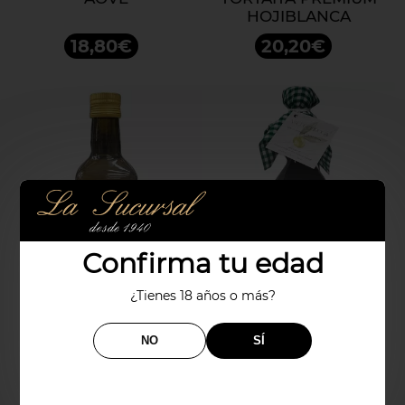
HOJIBLANCA
18,80€
20,20€
Confirma tu edad
¿Tienes 18 años o más?
ACEITE OLIVA VIRGEN
ACEITE VAL DE
EXTRA OLIVAREIRO
QUIROGA
NO
SÍ
18,80€
18,80€