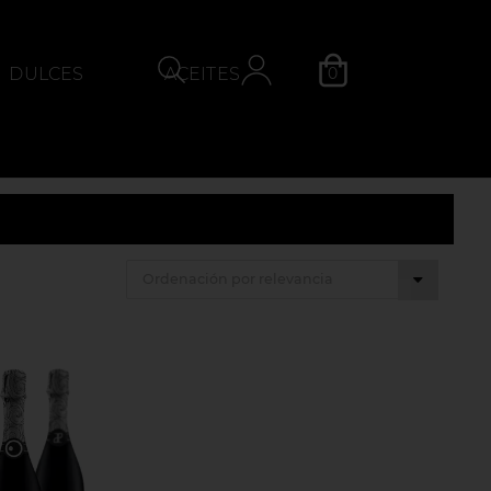
0
DULCES
ACEITES
QUESOS
Categoría