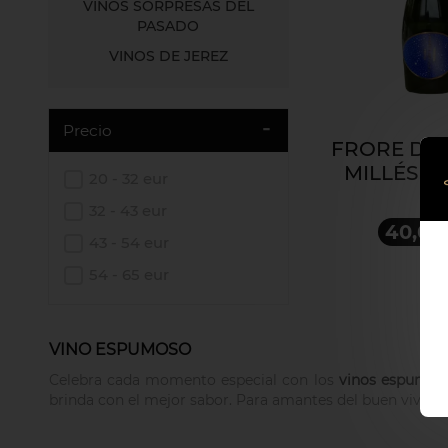
VINOS SORPRESAS DEL
PASADO
VINOS DE JEREZ
Precio
FRORE DO
MILLÉSIM
20 - 32 eur
32 - 43 eur
40,00
43 - 54 eur
54 - 65 eur
VINO ESPUMOSO
Celebra cada momento especial con los
vinos espumos
brinda con el mejor sabor. Para amantes del buen vivir.