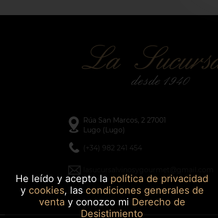
Rúa San Marcos, 2 27001
Lugo (Lugo)
(+34) 982 241 454
lasucursalvinosygourmet@gmail.com
He leído y acepto la
política de privacidad
y
cookies
, las
condiciones generales de
venta
y conozco mi
Derecho de
Desistimiento