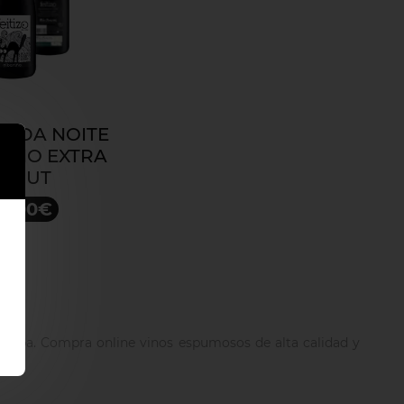
ZO DA NOITE
RIÑO EXTRA
BRUT
0,00€
 copa. Compra online vinos espumosos de alta calidad y