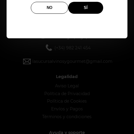
NO
SÍ
Rúa San Marcos, 2
27001 Lugo (Lugo)
(+34) 982 241 454
lasucursalvinosygourmet@gmail.com
Legalidad
Aviso Legal
Política de Privacidad
Política de Cookies
Envíos y Pagos
Términos y condiciones
Ayuda y soporte