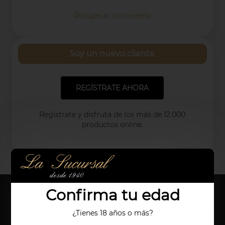
Recuperar contraseña
Soy un nuevo cliente
REGÍSTRATE AHORA
Regístrate y disfruta de los
más de 12.000
productos online.
Confirma tu edad
¿Tienes 18 años o más?