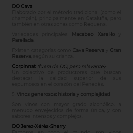
DO Cava
Elaborado por el método tradicional (como el
champán), principalmente en Cataluña, pero
también en otras zonas como Requena.
Variedades principales:
Macabeo
,
Xarel·lo
y
Parellada
.
Existen categorías como
Cava Reserva
y
Gran
Reserva
, según su crianza.
Corpinnat
(fuera de DO, pero relevante)
<
Un colectivo de productores que buscan
destacar la calidad superior de sus
espumosos en el corazón del Penedès.
5.
Vinos generosos: historia y complejidad
Son vinos con mayor grado alcohólico, a
menudo envejecidos de forma única, y con
sabores intensos y complejos.
DO Jerez-Xérès-Sherry
Famosos en todo el mundo, son vinos