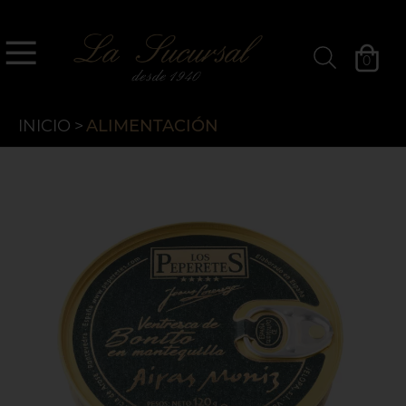
`
La Sucursal
0
Filtros »
INICIO
>
ALIMENTACIÓN