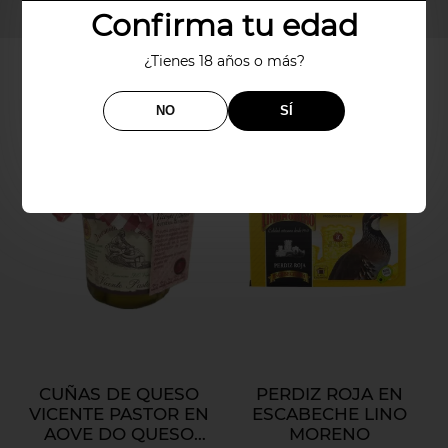
Confirma tu edad
¿Tienes 18 años o más?
PRODUCTOS RELACIONADOS
NO
SÍ
CUÑAS DE QUESO
PERDIZ ROJA EN
VICENTE PASTOR EN
ESCABECHE LINO
AOVE DO QUESO
MORENO