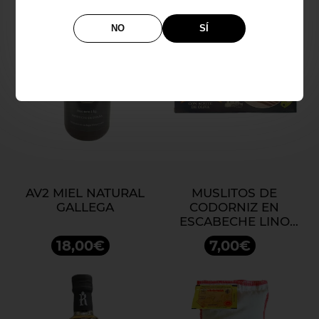
NO
SÍ
AV2 MIEL NATURAL
MUSLITOS DE
GALLEGA
CODORNIZ EN
ESCABECHE LINO
MORENO
18,00€
7,00€