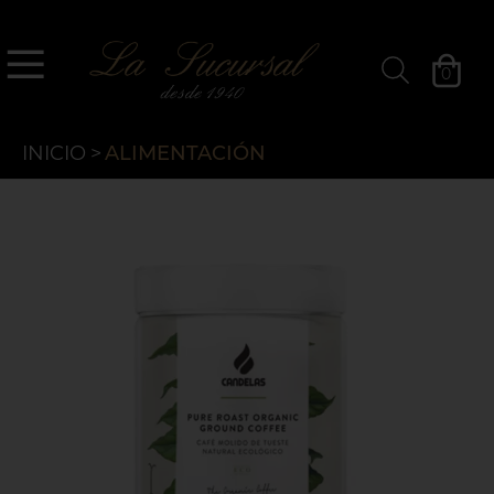
`
La Sucursal
0
Filtros »
INICIO
>
ALIMENTACIÓN