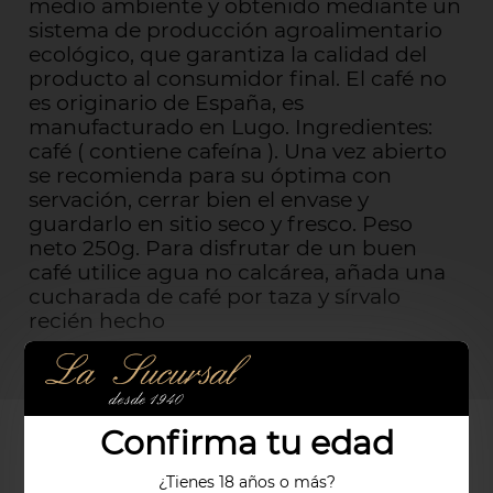
medio ambiente y obtenido mediante un
sistema de producción agroalimentario
ecológico, que garantiza la calidad del
producto al consumidor final. El café no
es originario de España, es
manufacturado en Lugo. Ingredientes:
café ( contiene cafeína ). Una vez abierto
se recomienda para su óptima con
servación, cerrar bien el envase y
guardarlo en sitio seco y fresco. Peso
neto 250g. Para disfrutar de un buen
café utilice agua no calcárea, añada una
cucharada de café por taza y sírvalo
recién hecho
Confirma tu edad
PRODUCTOS RELACIONADOS
¿Tienes 18 años o más?