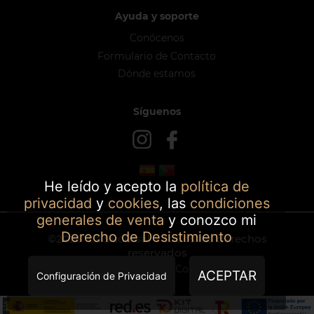
Ayuda y soporte
Conócenos
Formulario de Contacto
Dónde estamos
Síguenos
He leído y acepto la
política de
privacidad
y
cookies
, las
condiciones
generales de venta
y conozco mi
Derecho de Desistimiento
©2026
La Sucursal
- Todos los derechos
reservados
Powered by SmartCommerce
ACEPTAR
Configuración de Privacidad