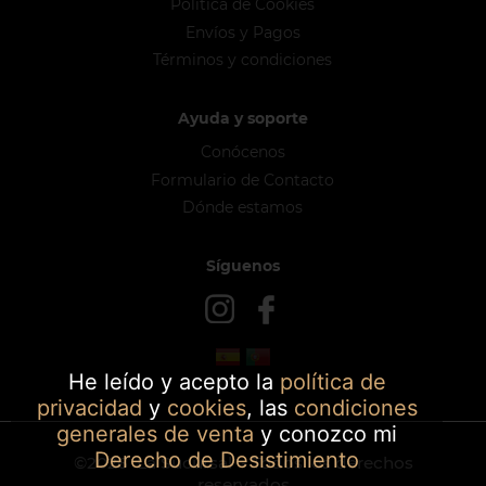
Política de Cookies
Envíos y Pagos
Términos y condiciones
Ayuda y soporte
Conócenos
Formulario de Contacto
Dónde estamos
Síguenos
He leído y acepto la
política de
privacidad
y
cookies
, las
condiciones
generales de venta
y conozco mi
Derecho de Desistimiento
©2026
La Sucursal
- Todos los derechos
reservados