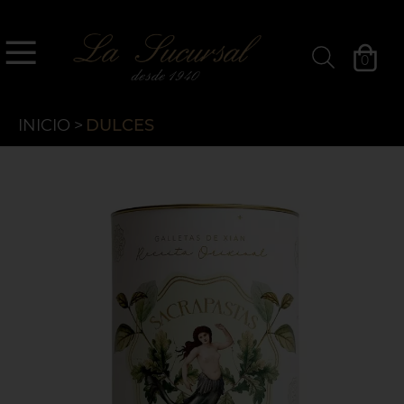
`
La Sucursal
0
Filtros »
INICIO
>
DULCES