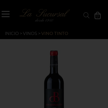
`
La Sucursal
0
Filtros »
INICIO
>
VINOS
>
VINO TINTO