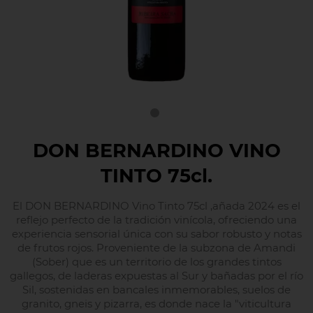
DON BERNARDINO VINO
TINTO 75cl.
El DON BERNARDINO Vino Tinto 75cl ,añada 2024 es el
reflejo perfecto de la tradición vinícola, ofreciendo una
experiencia sensorial única con su sabor robusto y notas
de frutos rojos. Proveniente de la subzona de Amandi
(Sober) que es un territorio de los grandes tintos
gallegos, de laderas expuestas al Sur y bañadas por el río
Sil, sostenidas en bancales inmemorables, suelos de
granito, gneis y pizarra, es donde nace la "viticultura