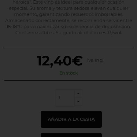
heroica". Este vino es ideal para cualquier ocasión
especial. Su aroma y textura sedosa elevan cualquier
momento, garantizando recuerdos imborrables.
Almacenado correctamente, se recomienda servir entre
16-18°C para maximizar su experiencia de degustación.
Contiene sulfitos. Su grado alcohólico es 13,5vol.
12,40€
iva incl.
En stock
AÑADIR A LA CESTA