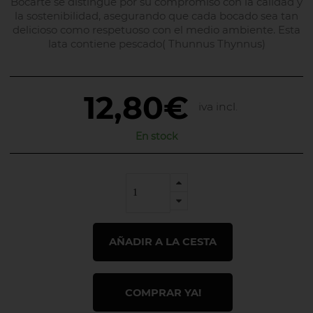
Bocarte se distingue por su compromiso con la calidad y
la sostenibilidad, asegurando que cada bocado sea tan
delicioso como respetuoso con el medio ambiente. Esta
lata contiene pescado( Thunnus Thynnus)
12,80€
iva incl.
En stock
AÑADIR A LA CESTA
COMPRAR YA!