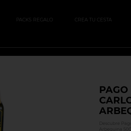
PACKS REGALO
CREA TU CESTA
ALIMENTACIÓN
DESTILADOS
PAGO 
CARL
ARBE
Descubre Pago
Arbequina 500M