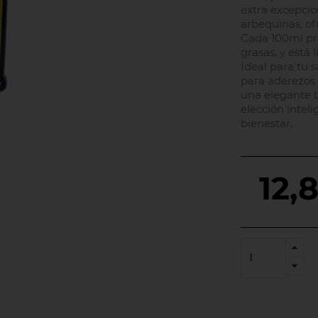
extra excepcio
arbequinas, of
Cada 100ml pro
grasas, y está 
Ideal para tu s
para aderezos 
una elegante b
elección intel
bienestar.
12,