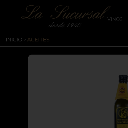
`
La Sucursal
VINOS
INICIO
>
ACEITES