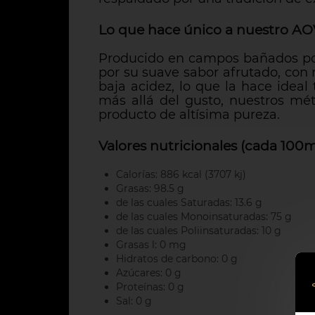
Lo que hace único a nuestro A
Producido en campos bañados por 
por su suave sabor afrutado, con
baja acidez, lo que la hace ide
más allá del gusto, nuestros mét
producto de altísima pureza.
Valores nutricionales (cada 100m
Calorías: 886 kcal (3707 kj)
Grasas: 98.5 g
de las cuales Saturadas: 13.6 g
de las cuales Monoinsaturadas: 75 g
de las cuales Poliinsaturadas: 10 g
Grasas l: 0 mg
Hidratos de carbono: 0 g
Azúcares: 0 g
Proteínas: 0 g
Sal: 0 g