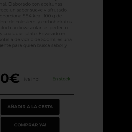
nal. Elaborado con aceitunas
rece un sabor suave y afrutado.
porciona 884 kcal, 100 g de
libre de colesterol y carbohidratos.
alud cardiovascular, es perfecto
y cualquier plato. Envasado en
otella de vidrio de 500ml, es una
igente para quien busca sabor y
80€
En stock
iva incl.
AÑADIR A LA CESTA
COMPRAR YA!