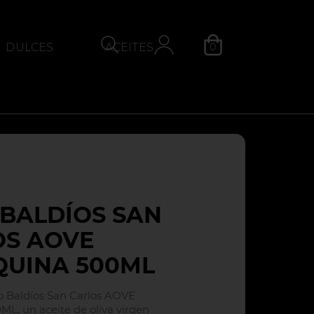
0
DULCES
ACEITES
QUESOS
Categoría
BALDÍOS SAN
OS AOVE
QUINA 500ML
 Baldíos San Carlos AOVE
L, un aceite de oliva virgen