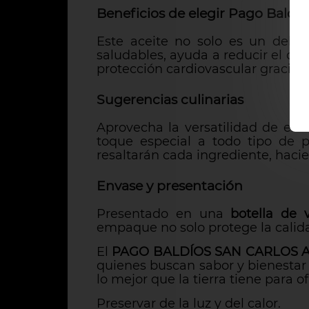
Beneficios de elegir Pago Baldío
Este aceite no solo es un delei
saludables, ayuda a reducir el col
protección cardiovascular gracias 
Sugerencias culinarias
Aprovecha la versatilidad de est
toque especial a todo tipo de pr
resaltarán cada ingrediente, hac
Envase y presentación
Presentado en una
botella de 
empaque no solo protege la calida
El
PAGO BALDÍOS SAN CARLOS 
quienes buscan sabor y bienestar 
lo mejor que la tierra tiene para of
Preservar de la luz y del calor.