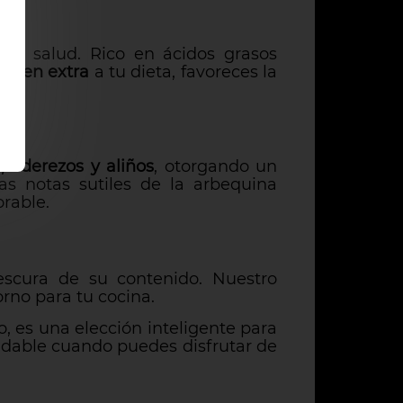
 tu salud. Rico en ácidos grasos
virgen extra
a tu dieta, favoreces la
 aderezos y aliños
, otorgando un
las notas sutiles de la arbequina
rable.
rescura de su contenido. Nuestro
rno para tu cocina.
 es una elección inteligente para
udable cuando puedes disfrutar de