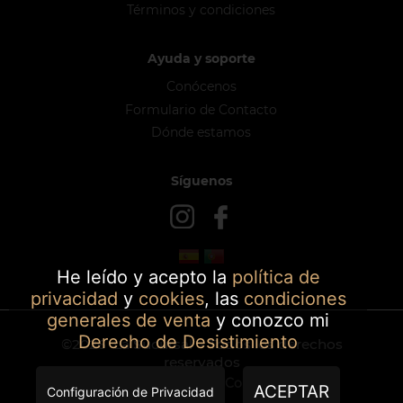
Términos y condiciones
Ayuda y soporte
Conócenos
Formulario de Contacto
Dónde estamos
Síguenos
He leído y acepto la
política de
privacidad
y
cookies
, las
condiciones
generales de venta
y conozco mi
Derecho de Desistimiento
©2026
La Sucursal
- Todos los derechos
reservados
Powered by SmartCommerce
ACEPTAR
Configuración de Privacidad