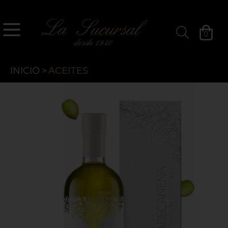
`
La Sucursal
0
Filtros »
INICIO
>
ACEITES