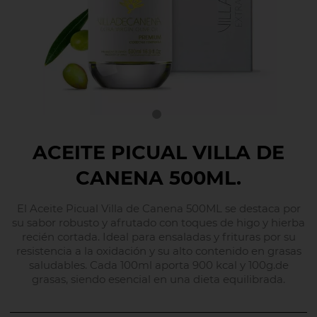
ACEITE PICUAL VILLA DE
CANENA 500ML.
El Aceite Picual Villa de Canena 500ML se destaca por
su sabor robusto y afrutado con toques de higo y hierba
recién cortada. Ideal para ensaladas y frituras por su
resistencia a la oxidación y su alto contenido en grasas
saludables. Cada 100ml aporta 900 kcal y 100g.de
grasas, siendo esencial en una dieta equilibrada.