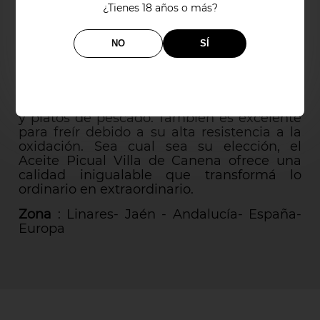
rica en antioxidantes naturales como la
¿Tienes 18 años o más?
vitamina E que ayuda a combatir el estrés
oxidativo en nuestro cuerpo.
NO
SÍ
Usos y Aplicaciones
Este aceite es ideal para el uso en crudo,
potenciando el sabor de ensaladas, pastas
y platos de pescado. También es excelente
para freír debido a su alta resistencia a la
oxidación. Sea cual sea su elección, el
Aceite Picual Villa de Canena ofrece una
calidad inigualable que transformá lo
ordinario en extraordinario.
Zona
: Linares- Jaén - Andalucía- España-
Europa