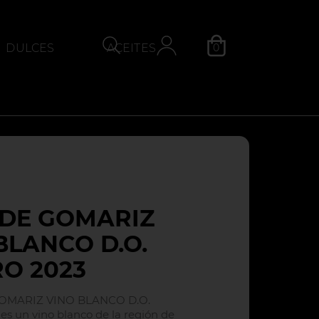
0
DULCES
ACEITES
QUESOS
Categoría
DE GOMARIZ
BLANCO D.O.
RO 2023
GOMARIZ VINO BLANCO D.O.
s un vino blanco de la región de