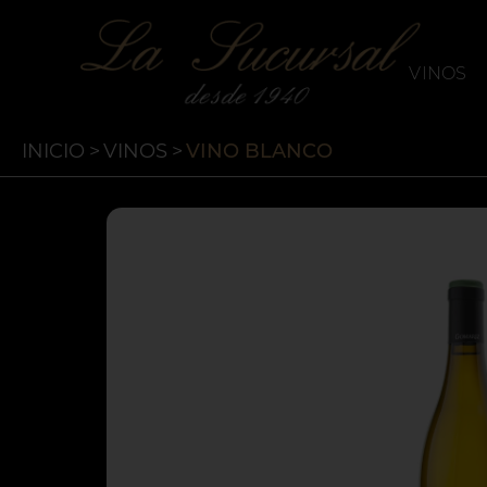
`
La Sucursal
VINOS
INICIO
>
VINOS
>
VINO BLANCO