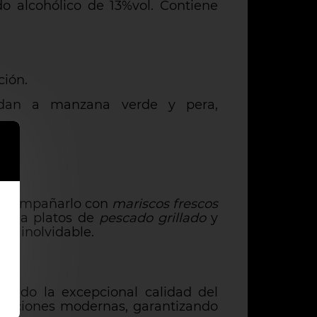
ado alcohólico de 13%vol. Contiene
ción.
rdan a manzana verde y pera,
a acompañarlo con
mariscos frescos
ien a platos de
pescado grillado
y
ia inolvidable.
rando la excepcional calidad del
novaciones modernas, garantizando