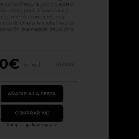
ca por su frescura y complejidad,
anzana y pera, aroma floral y
 para maridar con mariscos y
viene de uvas seleccionadas y un
boración que mezcla tradición e
50€
En stock
iva incl.
AÑADIR A LA CESTA
COMPRAR YA!
Compra rápida sin registro