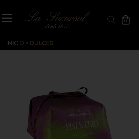
`
La Sucursal
0
Filtros »
INICIO
>
DULCES