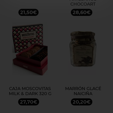
CHOCOART
21,50€
28,60€
CAJA MOSCOVITAS
MARRÓN GLACÉ
MILK & DARK 320 G
NAICIÑA
27,70€
20,20€