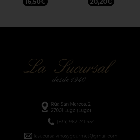
16,50€
20,20€
Rúa San Marcos, 2
27001 Lugo (Lugo)
(+34) 982 241 454
lasucursalvinosygourmet@gmail.com