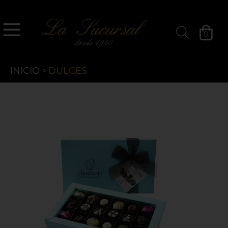
`
La Sucursal
0
Filtros »
INICIO
>
DULCES