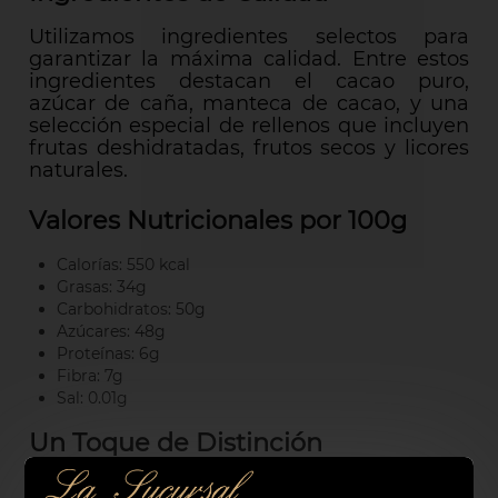
Utilizamos ingredientes selectos para
garantizar la máxima calidad. Entre estos
ingredientes destacan el cacao puro,
azúcar de caña, manteca de cacao, y una
selección especial de rellenos que incluyen
frutas deshidratadas, frutos secos y licores
naturales.
Valores Nutricionales por 100g
Calorías: 550 kcal
Grasas: 34g
Carbohidratos: 50g
Azúcares: 48g
Proteínas: 6g
Fibra: 7g
Sal: 0.01g
Un Toque de Distinción
Nuestros bombones se distinguen no solo