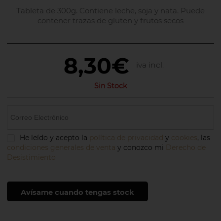
Tableta de 300g. Contiene leche, soja y nata. Puede
contener trazas de gluten y frutos secos
8,30€
iva incl.
Sin Stock
He leído y acepto la
política de privacidad
y
cookies
, las
condiciones generales de venta
y conozco mi
Derecho de
Desistimiento
Avísame cuando tengas stock