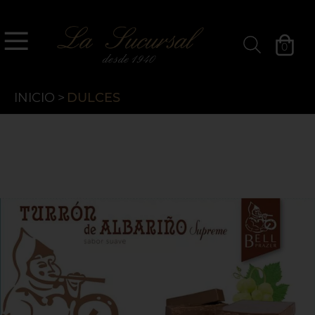
`
La Sucursal
0
Filtros »
INICIO
>
DULCES