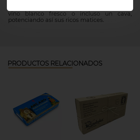
Ideal para ocasiones especiales, se
recomienda maridar este turrón con un
vino blanco fresco o incluso un cava,
potenciando así sus ricos matices.
PRODUCTOS RELACIONADOS