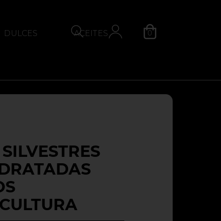
0
DULCES
ACEITES
QUESOS
Categoría
 SILVESTRES
IDRATADAS
OS
ICULTURA