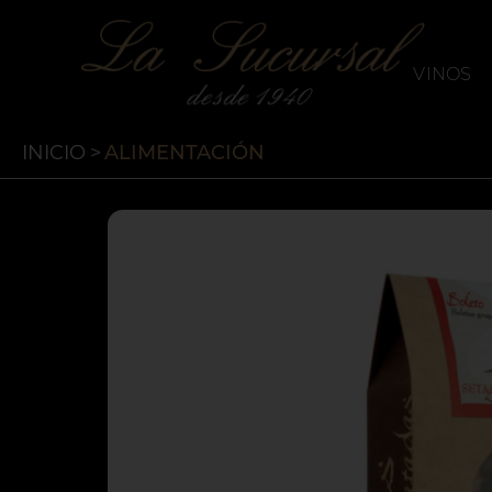
`
La Sucursal
VINOS
INICIO
>
ALIMENTACIÓN