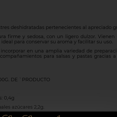
tres deshidratadas pertenecientes al apreciado gr
tura firme y sedosa, con un ligero dulzor. Vien
deal para conservar su aroma y facilitar su uso.
incorporar en una amplia variedad de preparaci
acompañamientos para salsas y pastas gracias a
00G. DE `PRODUCTO
.
s: 0,4g
uales azúcares 2,2g.