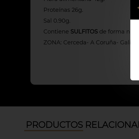
Proteínas 26g.
Sal 0.90g.
Contiene
SULFITOS
de forma natu
ZONA: Cerceda- A Coruña- Galici
PRODUCTOS RELACIONA