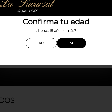
Confirma tu edad
ral.
¿Tienes 18 años o más?
a- España- Europa
NO
SÍ
DOS