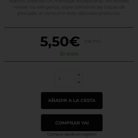
blanco, creando un maridaje excepcional. No olvides
revisar los alérgenos, especialmente las trazas de
pescado, al consumir este delicioso producto.
5,50€
iva incl.
En stock
AÑADIR A LA CESTA
COMPRAR YA!
Compra rápida sin registro