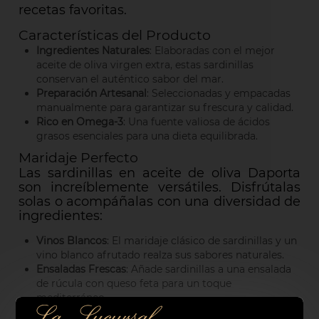
recetas favoritas.
Características del Producto
Ingredientes Naturales
: Elaboradas con el mejor
aceite de oliva virgen extra, estas sardinillas
conservan el auténtico sabor del mar.
Preparación Artesanal
: Seleccionadas y empacadas
manualmente para garantizar su frescura y calidad.
Rico en Omega-3
: Una fuente valiosa de ácidos
grasos esenciales para una dieta equilibrada.
Maridaje Perfecto
Las sardinillas en aceite de oliva Daporta
son increíblemente versátiles. Disfrútalas
solas o acompáñalas con una diversidad de
ingredientes:
Vinos Blancos
: El maridaje clásico de sardinillas y un
vino blanco afrutado realza sus sabores naturales.
Ensaladas Frescas
: Añade sardinillas a una ensalada
de rúcula con queso feta para un toque
mediterráneo.
Pan Artesanal
: Un trozo de pan crujiente