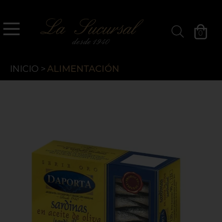
`
La Sucursal
0
Filtros »
INICIO
>
ALIMENTACIÓN