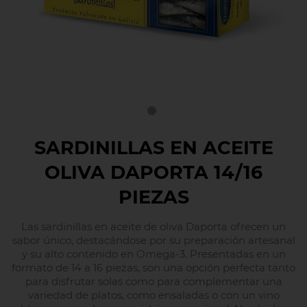
SARDINILLAS EN ACEITE
OLIVA DAPORTA 14/16
PIEZAS
Las sardinillas en aceite de oliva Daporta ofrecen un
sabor único, destacándose por su preparación artesanal
y su alto contenido en Omega-3. Presentadas en un
formato de 14 a 16 piezas, son una opción perfecta tanto
para disfrutar solas como para complementar una
variedad de platos, como ensaladas o con un vino