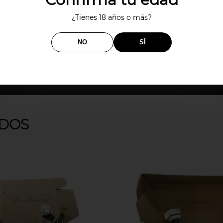
aiciñade peso 280g. Un poco de lo mejor de la ga
¿Tienes 18 años o más?
NO
SÍ
DOS