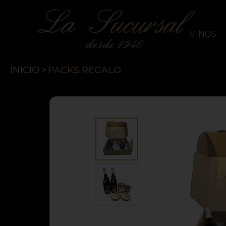
`
La Sucursal
VINOS
INICIO
>
PACKS REGALO