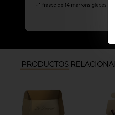
- 1 frasco de 14 marrons glacés N
PRODUCTOS RELACIONA