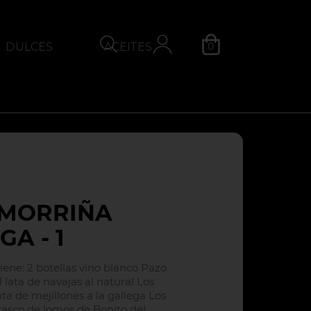
0
DULCES
ACEITES
QUESOS
Categoría
 MORRIÑA
GA - 1
iene: 2 botellas vino blanco Pazo
 lata de navajas al natural Los
ata de mejillones a la gallega Los
frasco de lomos de Bonito del