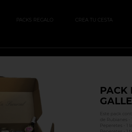
PACKS REGALO
CREA TU CESTA
ALIMENTACIÓN
DESTILADOS
PACK
GALLE
Este pack cont
de Rubianes - 1
Peperetes - 1 l
Peperetes - 1 