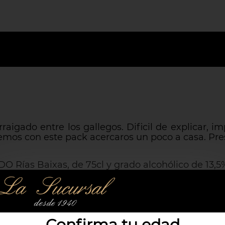
aigado entre los gallegos. Dificil de explicar, 
endemos con este pack acercaros un poco a casa. P
DO Rías Baixas, de 75cl y grado alcohólico de 13,5%
 Peperetes, de peso 85g
he Los Peperetes de peso 85g
Norte Currimar en aceite de oliva, peso 240g
Confirma tu edad