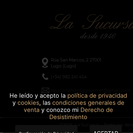
Rúa San Marcos, 2 27001
Lugo (Lugo)
(+34) 982 241 454
lasucursalvinosygourmet@gmail.com
He leído y acepto la
política de privacidad
y
cookies
, las
condiciones generales de
venta
y conozco mi
Derecho de
Desistimiento
©2026
La Sucursal
- Todos los der