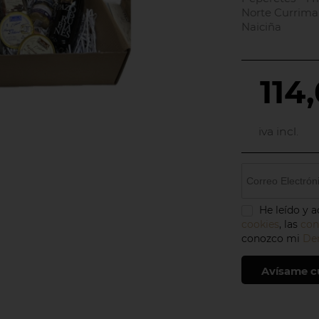
Norte Currimar
Naiciña
114
iva incl.
He leído y 
cookies
, las
con
conozco mi
Der
Avísame c