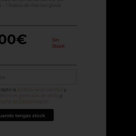
 - 1 frasco de marron glacé
,00€
Sin
Stock
acepto la
política de privacidad
y
diciones generales de venta
y
echo de Desistimiento
uando tengas stock