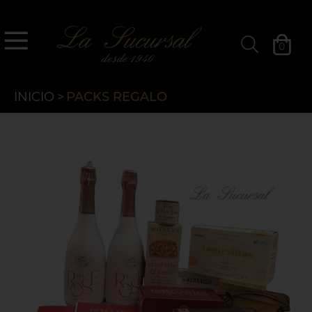
`
La Sucursal
0
Filtros »
INICIO
>
PACKS REGALO