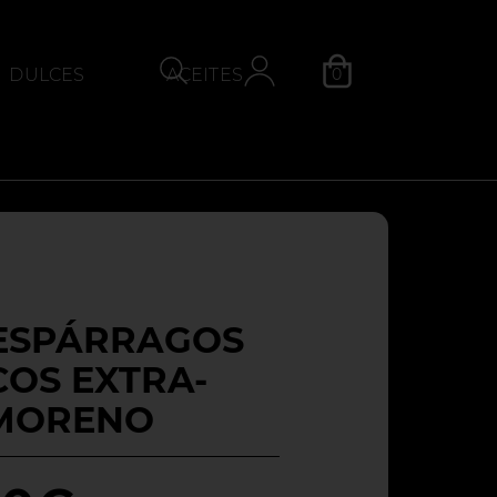
0
DULCES
ACEITES
QUESOS
Categoría
 ESPÁRRAGOS
OS EXTRA-
 MORENO