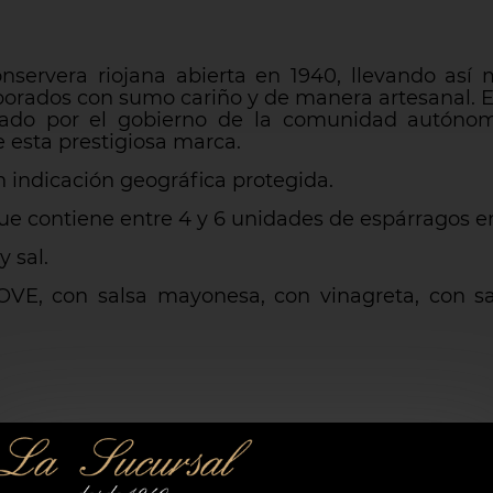
servera riojana abierta en 1940, llevando así
aborados con sumo cariño y de manera artesanal. E
orgado por el gobierno de la comunidad autóno
de esta prestigiosa marca.
 indicación geográfica protegida.
ue contiene entre 4 y 6 unidades de espárragos en
 sal.
VE, con salsa mayonesa, con vinagreta, con 
grasos saturados:0,07g
uales azúcares 0,9g