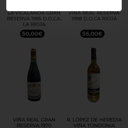
LA VICALANDA GRAN
VIÑA REAL RESERVA
RESERVA 1995 D.O.CA.
1998 D.O.CA RIOJA
LA RIOJA
50,00€
55,00€
VIÑA REAL GRAN
R. LÓPEZ DE HEREDIA
RESERVA 1970
VIÑA TONDONIA