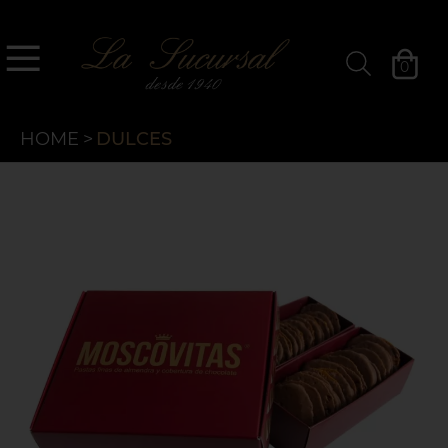
`
La Sucursal
0
Filtros. »
HOME
>
DULCES