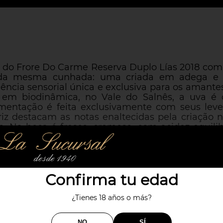
e do Frore Do Carme Reserva Duplo Lías 2018 co
o da mesma cunhada: uma criada em adega e 
ncia sensorial única e exclusiva para os amante
em biodinâmica, no Vale do Salnês, a uva é 
mentação é feita exclusivamente com seus leve
ariz destacam as notas enaltecidas pela criação 
. Na boca é fresco, cremoso, com acidez equili
. Número de garrafas elaboradas: 2245. Grau al
deal para peixes, mariscos, queijos suaves,pastas i
Confirma tu edad
¿Tienes 18 años o más?
NO
SÍ