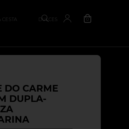
0
A CESTA
DULCES
S
QUEIJO
Categoria
E DO CARME
M DUPLA-
NZA
ARINA