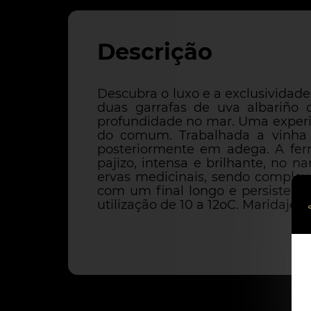
Descrição
Descubra o luxo e a exclusividad
duas garrafas de uva albariñ
profundidade no mar. Uma experiê
do comum. Trabalhada a vinha 
posteriormente em adega. A fer
pajizo, intensa e brilhante, no n
ervas medicinais, sendo complexo
com um final longo e persistente
utilização de 10 a 12oC. Maridaje i