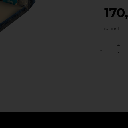
170
iva incl.