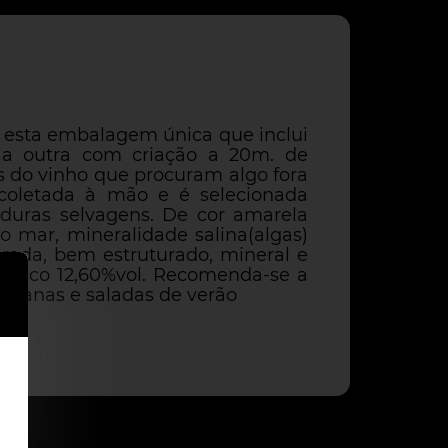
m esta embalagem única que inclui
a outra com criação a 20m. de
s do vinho que procuram algo fora
coletada à mão e é selecionada
duras selvagens. De cor amarela
no mar, mineralidade salina(algas)
brada, bem estruturado, mineral e
coólico 12,60%vol. Recomenda-se a
talianas e saladas de verão