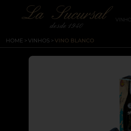
`
La Sucursal
VINH
HOME
>
VINHOS
>
VINO BLANCO